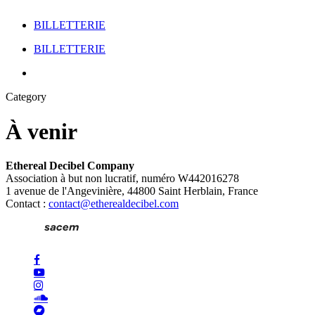
BILLETTERIE
Menu
BILLETTERIE
Menu
Category
À venir
Ethereal Decibel Company
Association à but non lucratif, numéro W442016278
1 avenue de l'Angevinière, 44800 Saint Herblain, France
Contact :
contact@etherealdecibel.com
facebook
youtube
instagram
soundcloud
bandcamp