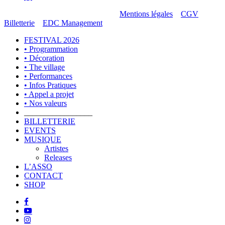
© 2026 Ethereal Decibel Company.
Mentions légales
–
CGV
Billetterie
–
EDC Management
Close
FESTIVAL 2026
Menu
• Programmation
• Décoration
• The village
• Performances
• Infos Pratiques
• Appel a projet
• Nos valeurs
_________________
BILLETTERIE
EVENTS
MUSIQUE
Artistes
Releases
L’ASSO
CONTACT
SHOP
facebook
youtube
instagram