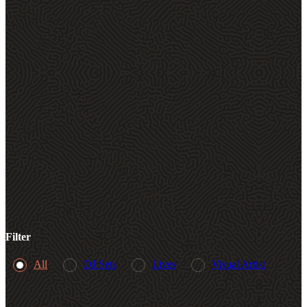
Filter
All
DJ Sets
Lives
Visual Artist