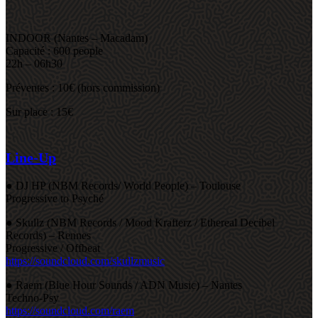
INDOOR (Nantes – Macadam)
Capacité : 600 people
22h – 06h30
Préventes : 10€ (hors commission)
Sur place : 15€
Line-Up
● DJ HP (NBM Records/ World People) – Toulouse
Progressive to Psyché
● Skullz (NBM Records / Mood Krafterz / Ethereal Decibel
Records) – Rennes
Progressive / Offbeat
https://soundcloud.com/skullzmusic
● Raem (Blue Hour Sounds / ADN Music) – Nantes
Techno-Psy
https://soundcloud.com/raem