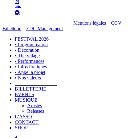
instagram
soundcloud
bandcamp
© 2026 Ethereal Decibel Company.
Mentions légales
–
CGV
Billetterie
–
EDC Management
Close
FESTIVAL 2026
Menu
• Programmation
• Décoration
• The village
• Performances
• Infos Pratiques
• Appel a projet
• Nos valeurs
_________________
BILLETTERIE
EVENTS
MUSIQUE
Artistes
Releases
L’ASSO
CONTACT
SHOP
facebook