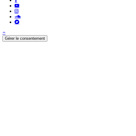
youtube
instagram
soundcloud
bandcamp
Gérer le consentement