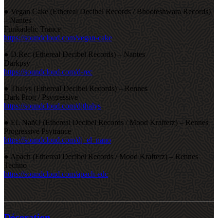
● Vegan Cake (Ethereal Decibel Records / Bhooteshwara Records)
– Nantes
Funkadelic Trance
https://soundcloud.com/vegan-cake
● D.Rec (Ethereal Decibel Records) – Nantes
Darkpsy
https://soundcloud.com/d-rec
● Thalys (Ethereal Decibel Records) – Rennes
Dark Prog / Psygressive
https://soundcloud.com/djthalys
● EL NañO (Ethereal Decibel Records / Mood Krafterz) – Rennes
Progressive Psytrance
https://soundcloud.com/dj_el_nano
● Apach (Ethereal Decibel Records / Mood Krafterz) – Rennes
Techno
https://soundcloud.com/apach-edc
Décoration