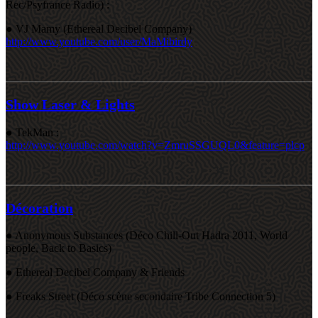
Rec/Psyfrance Radio) :
● VJ Mamy (Ethereal Decibel Company)
http://www.youtube.com/user/MaMibirdy
Show Laser & Lights
● TekMan :
http://www.youtube.com/watch?v=ZmruSSGUQL0&feature=plcp
Décoration
● Anonymous Substances (Déco Chill-Out Hadra 2011, World
people, Back to Basics)
● Ethereal Decibel Company & Friends
● Freaks Street (Déco scène secondaire Tribe Connection 5)