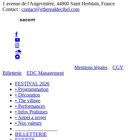
1 avenue de l'Angevinière, 44800 Saint Herblain, France
Contact :
contact@etherealdecibel.com
facebook
youtube
instagram
soundcloud
bandcamp
© 2026 Ethereal Decibel Company.
Mentions légales
–
CGV
Billetterie
–
EDC Management
Close
FESTIVAL 2026
Menu
• Programmation
• Décoration
• The village
• Performances
• Infos Pratiques
• Appel a projet
• Nos valeurs
_________________
BILLETTERIE
EVENTS