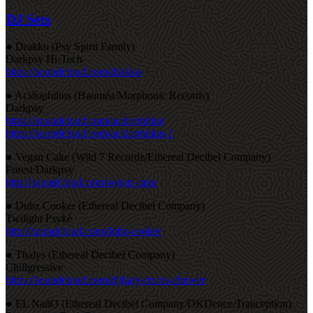
DJ Sets
● Drakko (Psy Spirit Family)
Darkpsy Hi-Tech
https://soundcloud.com/drakko
● Acidophilius (Hauméa/Morphonic Records)
Darkpsy
https://soundcloud.com/acidophilius
https://soundcloud.com/acidophilius-1
● Vegan Cake (Wild 7 Recordz/Ethereal Decibel Company)
Forest/Darkpsy
http://soundcloud.com/vegan-cake
● Dubz Cooker (Ethereal Decibel Company)
Twilight Psyké
http://soundcloud.com/dubz-cooker
● Thalys (Ethereal Decibel Company)
Chillgressive
https://soundcloud.com/djthalys/roots-chewer
● EL NañO (Ethereal Decibel Company/DKDence/Tranception)