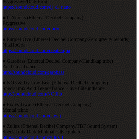
Psygressive/Dark Prog
https://soundcloud.com/dj_el_nano
● PsYtricks (Ethereal Decibel Company)
Psygressive
https://soundcloud.com/obrix
● PurpleLOve (Ethereal Decibel Company/Zero gravity records)
NitzHoGoa
https://soundcloud.com/createkgoa
● Garobass (Ethereal Decibel Company/Handikap tribe)
Acid Goa Trance
http://soundcloud.com/garobass
● NO3 & Try Low Beat (Ethereal Decibel Company)
Special mix Acid Tekno/Trance + live flûte indienne
http://soundcloud.com/NO3ltb
● Fix vs TiwaD (Ethereal Decibel Company)
Mental tekno
https://soundcloud.com/dawaj
● Zulluz (Ethereal Decibel Company/TBF Sound System)
Special mix Dark Minimal + live guitare
https://soundcloud.com/zuluz-1