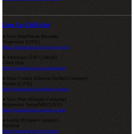
Line-Up Chill-Out
● Veav (MadMuzik Records)
Progressive [LIVE]
https://soundcloud.com/vince-ewok
● Abstracker (TSF Collectif)
Glitch Hop
https://soundcloud.com/abstracker
● Dubz Cooker (Ethereal Decibel Company)
Psydub [LIVE]
http://soundcloud.com/dubz-cooker
● Nico Pluto (Krispies Company)
Progressive Tekno[MIX/LIVE]
https://soundcloud.com/nico-pluto
● Gamin (Krispies Company)
Psybreak
https://soundcloud.com/gamin