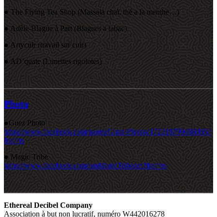
● The Flying Tea Shop (Massala chaï, thé a la menthe…)
● Adèle-Blague à Part (Blagues a tabac)
● Artycuir (travail sur cuir)
● AD’quate (Lunettes rigolotes)
Photo
●Guez Photo
https://www.facebook.com/pages/Guez-Photos/172218799466905?
fref=ts
● Magic Tribe
https://www.facebook.com/omMagicTribeom?fref=ts
Ethereal Decibel Company
Association à but non lucratif, numéro W442016278