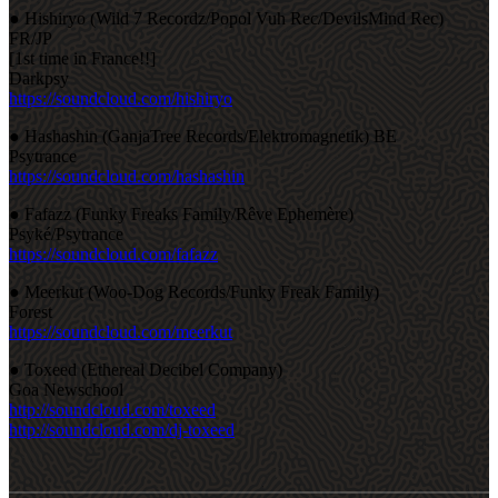
● Hishiryo (Wild 7 Recordz/Popol Vuh Rec/DevilsMind Rec)
FR/JP
[1st time in France!!]
Darkpsy
https://soundcloud.com/hishiryo
● Hashashin (GanjaTree Records/Elektromagnetik) BE
Psytrance
https://soundcloud.com/hashashin
● Fafazz (Funky Freaks Family/Rêve Ephemère)
Psyké/Psytrance
https://soundcloud.com/fafazz
● Meerkut (Woo-Dog Records/Funky Freak Family)
Forest
https://soundcloud.com/meerkut
● Toxeed (Ethereal Decibel Company)
Goa Newschool
http://soundcloud.com/toxeed
http://soundcloud.com/dj-toxeed