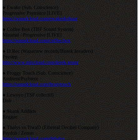
● Ewake (Sub. Conscience)
Progressive Psytrance [LIVE]
https://soundcloud.com/ewakeskobaar
● Coffee Box (TBF Sound System)
Minimal / Progressive [LIVE]
https://soundcloud.com/coffee-box
● D.Rec (Wazacrew records/Biotek Invaders)
Psystep
http://www.mixcloud.com/derek-teum/
● Froggy Touch (Sub. Conscience)
Ambient/Psybient
https://soundcloud.com/frogytouch
● Lewoyo (TSF collectif)
Dub
● Skank Addikts
Reggae
● Thalys vs TiwaD (Ethereal Decibel Company)
Psydub / Zenon
https://soundcloud.com/djthalys