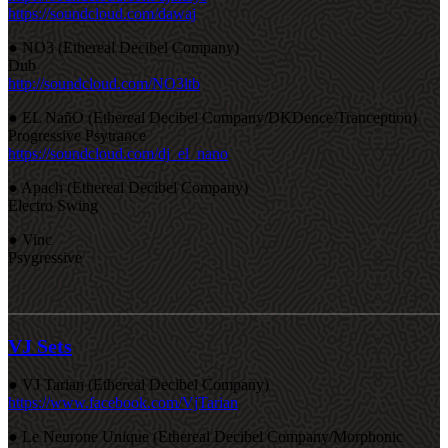
https://soundcloud.com/dawaj
● NO3 (Ethereal Decibel Company)
Dub
http://soundcloud.com/NO3ltb
● EL NañO (Ethereal Decibel Company/DKDence/Tranception)
Progressive Psytrance
https://soundcloud.com/dj_el_nano
● Apach (Ethereal Decibel Company)
Electro Swing
● Vinc
Psygressive
VJ Sets
● VJ Tarian (Ethereal Decibel Company)
https://www.facebook.com/VjTarian
● Le Neurone Unique (Ethereal Decibel Company/Morphonic