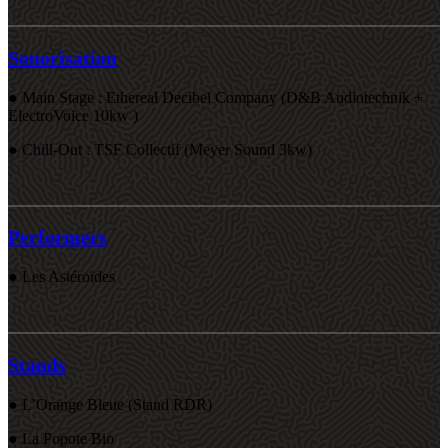
Sonorisation
● Main Stage : Ethereal Decibel Company (D&B Audiotechnik +
ElectroVoice 10kw )
● Chill-Out : TSF Collectif (Meyer Sound 3kw)
Performers
● Les Astéroïdes
Stands
● L’Orange Bleue (Stand RDR)
● La Popote Bio