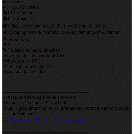
► 3 scènes
► + de 100 artistes
🎠1 Fête foraine
🎭Performances
🏯Village (Artisanat, galerie d’art, workshop, bien être…)
🏕️ Camping tente & camping / parking camping car & camion
🍜 Food truck
🍻Bar
🌀 Toilettes sèches & douches
Ouverture du site : vendredi 16H
Début du son : 19H
Fin du son : dimanche 23H
Fermeture du site : 00H
——————————————————
◊
PROGRAMMATION & INFOS
◊
Psytrance – Techno – Bass – Chill
Toute la programmation et les informations seront bientôt disponible
sur notre site web
👉
https://etherealdecibel.com/coming-soon/
——————————————————