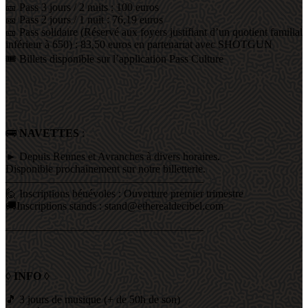
🎫 Pass 3 jours / 2 nuits : 100 euros
🎫 Pass 2 jours / 1 nuit : 76,19 euros
🎫 Pass solidaire (Réservé aux foyers justifiant d’un quotient familial
inférieur à 650) : 83,50 euros en partenariat avec SHOTGUN
🎟️ Billets disponible sur l’application Pass Culture
🚌
NAVETTES
:
► Depuis Rennes et Avranches à divers horaires.
Disponible prochainement sur notre billetterie.
——————————————————
🙋 Inscriptions bénévoles : Ouverture premier trimestre
🚚Inscriptions stands : stand@etherealdecibel.com
——————————————————
◊
INFO
◊
🎵 3 jours de musique (+ de 50h de son)