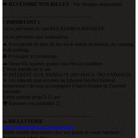
🎟️
REVENDRE TON BILLET
: Via Shotgun uniquement.
——————————————————
◊
IMPORTANT
◊
⚠️Les préventes ne sont PAS REMBOURSABLES.
⚠️Les préventes sont nominatives.
🔥 Il est interdit de faire du feu sur le terrain du festival, du camping
et du parking.
🚘 Privilégiez le covoiturage
🚗 Venez tôt, repartez quand vous êtes en condition
🍾 Verre interdit sur le site
🐶 INTERDIT AUX ANIMAUX (NO DOGS / NO ANIMALS)
👦 Les mineurs sont acceptés au Ethereal Decibel Festival
uniquement s’ils sont accompagnés d’un(e) titulaire de l’autorité
parentale.
Entrée gratuite jusqu’à 12 ans
🌍 Ramenez vos poubelles 🙂
——————————————————
🎫
BILLETTERIE
https://etherealdecibel.com/billetterie/
Billets bientôt disponibles chez nos points de vente habituels :
Carrefour, Leclerc, Fnac…