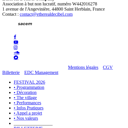
Association à but non lucratif, numéro W442016278
1 avenue de l'Angevinière, 44800 Saint Herblain, France
Contact :
contact@etherealdecibel.com
facebook
youtube
instagram
soundcloud
bandcamp
© 2026 Ethereal Decibel Company.
Mentions légales
–
CGV
Billetterie
–
EDC Management
Close
FESTIVAL 2026
Menu
• Programmation
• Décoration
• The village
• Performances
• Infos Pratiques
• Appel a projet
• Nos valeurs
_________________