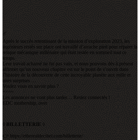
☄️
Après le succès retentissant de la mission d’exploration 2023, les
ingénieurs restés sur place ont travaillé d’arrache pied pour réparer la
relique mécanique millénaire qui était restée en sommeil tout ce
temps.
Leur travail acharné ne fut pas vain, et nous pouvons dès à présent
affirmer qu’un nouveau chapitre est sur le point de s’ouvrir dans
l’histoire de la découverte de cette incroyable planète aux mille et
unes surprises …
Voulez vous en savoir plus ?
====
Les annonces ne vont plus tarder… Restez connectés !
EDC mothership, over
◊
BILLETTERIE
◊
👉 https://etherealdecibel.com/billetterie/