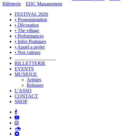
Billetterie
–
EDC Management
Close
FESTIVAL 2026
Menu
• Programmation
• Décoration
• The village
• Performances
• Infos Pratiques
• Appel a projet
• Nos valeurs
_________________
BILLETTERIE
EVENTS
MUSIQUE
Artistes
Releases
L’ASSO
CONTACT
SHOP
facebook
youtube
instagram
soundcloud
bandcamp