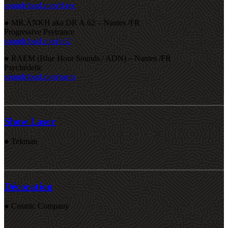
soundcloud.com/d-rec
● MR.ÄNKH aka DR A.62 – Nantes /FR
Progressive Psytrance
soundcloud.com/a62
● RAEM (Blue Hour Sounds / ADN) – Nantes /FR
Psychédelic
soundcloud.com/raem
Show Laser
● Tekman
Décoration
● Cosmic Company