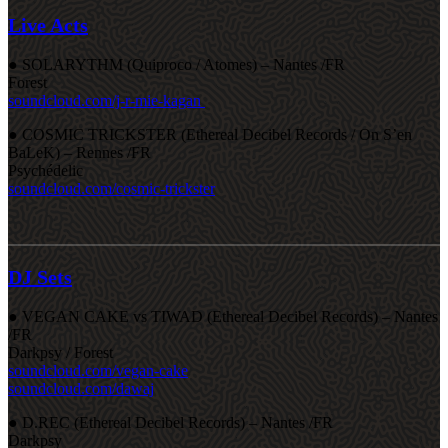
Live Acts
● SOLARYTHM (Quiproco / Atomes) – Nantes /FR
Forest
soundcloud.com/j-r-mie-kagan
● COSMIC TRICKSTER (Ethereal Decibel Records / On S’en
BaLeK) – Rennes /FR
Psychédelic
soundcloud.com/cosmic-trickster
DJ Sets
● VEGAN CAKE vs TIWAD (Ethereal Decibel Records) – Nantes
/FR
Darkpsy / Forest
soundcloud.com/vegan-cake
soundcloud.com/dawaj
● D.REC (Ethereal Decibel Records) – Nantes /FR
Darkpsy