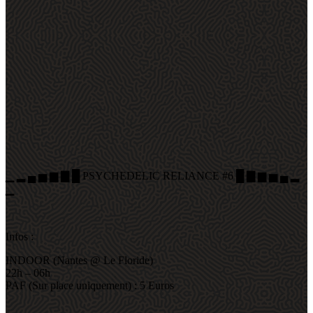
▁ ▂ ▄ ▅ ▆ ▇ █ PSYCHEDELIC RELIANCE #6 █ ▇ ▆ ▅ ▄ ▂
▁
Infos :
INDOOR (Nantes @ Le Floride)
22h – 06h
PAF (Sur place uniquement) : 5 Euros