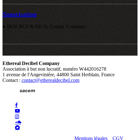
Sonorisation
● 6KW RCF & HK by Cosmic Company
Ethereal Decibel Company
Association à but non lucratif, numéro W442016278
1 avenue de l'Angevinière, 44800 Saint Herblain, France
Contact :
contact@etherealdecibel.com
facebook
youtube
instagram
soundcloud
bandcamp
© 2026 Ethereal Decibel Company.
Mentions légales
–
CGV