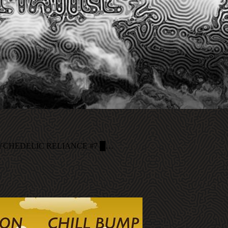
PSYCHEDELIC RELIANCE #7 █…