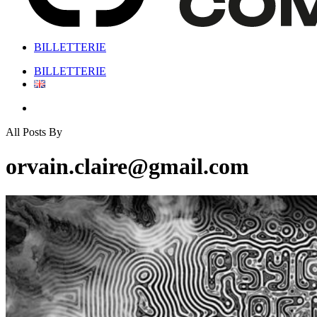
BILLETTERIE
Menu
BILLETTERIE
Menu
All Posts By
orvain.claire@gmail.com
PSYCHEDELIC
RELIANCE
#7
(24/05/2018)