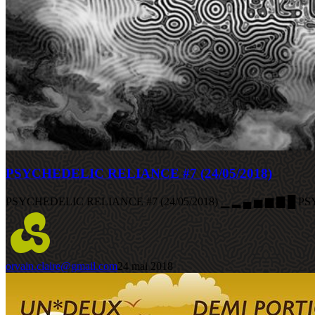
PSYCHEDELIC RELIANCE #7 (24/05/2018)
PSYCHEDELIC RELIANCE #7 (24/05/2018) ▁ ▂ ▄ ▅ ▆ ▇ █ 
orvain.claire@gmail.com
24 mai 2018
EDC
@
ROCK